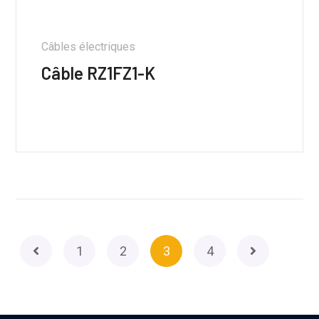
Câbles électriques
Câble RZ1FZ1-K
1
2
3
4